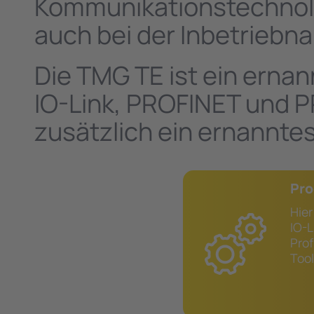
Kommunikationstechnolog
auch bei der Inbetrieb
Die TMG TE ist ein ern
IO-Link, PROFINET und P
zusätzlich ein ernannte
Pro
Hie
IO-L
Prof
Too