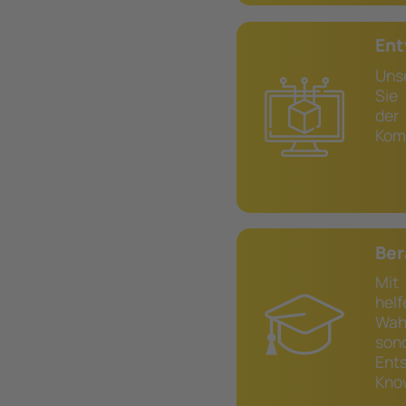
Ent
Uns
Sie
de
Kom
Ber
Mit
helf
Wah
son
Ent
Kno