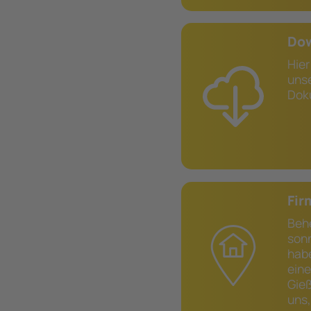
Do
Hie
uns
Dok
Fir
B
son
hab
ei
Gie
uns