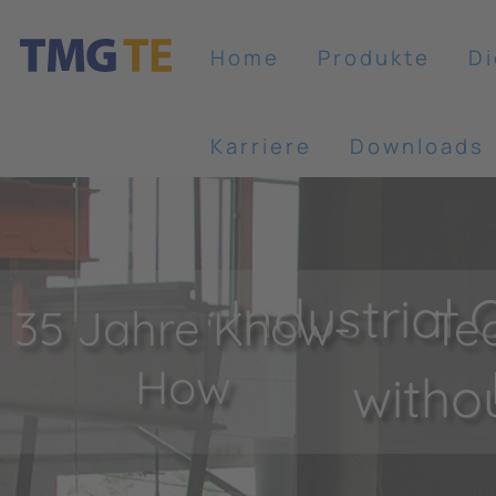
Home
Produkte
Di
Karriere
Downloads
Industrial
35 Jahre Know-
Te
How
witho