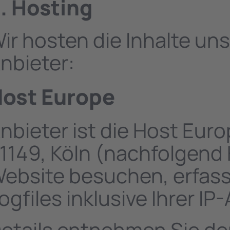
. Hosting
ir hosten die Inhalte un
nbieter:
ost Europe
nbieter ist die Host Eur
1149, Köln (nachfolgend
ebsite besuchen, erfass
ogfiles inklusive Ihrer IP
etails entnehmen Sie de