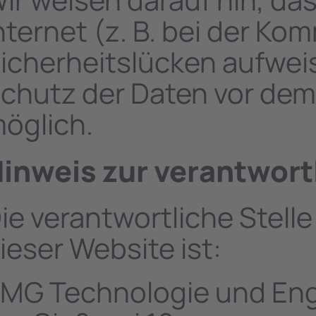
nternet (z. B. bei der Ko
icherheitslücken aufweis
chutz der Daten vor dem Z
öglich.
inweis zur verantwortl
ie verantwortliche Stelle
ieser Website ist:
MG Technologie und En