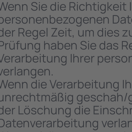
Wenn Sie die Richtigkeit 
personenbezogenen Daten
der Regel Zeit, um dies z
Prüfung haben Sie das R
Verarbeitung Ihrer pers
verlangen.
Wenn die Verarbeitung I
unrechtmäßig geschah/ge
der Löschung die Einsch
Datenverarbeitung verla