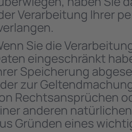
überwiegen, haben Sie d
der Verarbeitung Ihrer 
verlangen.
enn Sie die Verarbeitun
aten eingeschränkt habe
hrer Speicherung abgeseh
der zur Geltendmachung
on Rechtsansprüchen od
iner anderen natürlichen
us Gründen eines wichtig