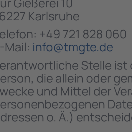
ur Gießerei 10
6227 Karlsruhe
elefon: +49 721 828 060
-Mail:
info@tmgte.de
erantwortliche Stelle ist 
erson, die allein oder g
wecke und Mittel der Ve
ersonenbezogenen Daten 
dressen o. Ä.) entscheid