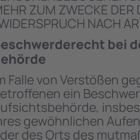
EHR ZUM ZWECKE DER
WIDERSPRUCH NACH ART.
eschwerde­recht bei d
ehörde
m Falle von Verstößen g
etroffenen ein Beschwer
ufsichtsbehörde, insbes
hres gewöhnlichen Aufent
der des Orts des mutmaß